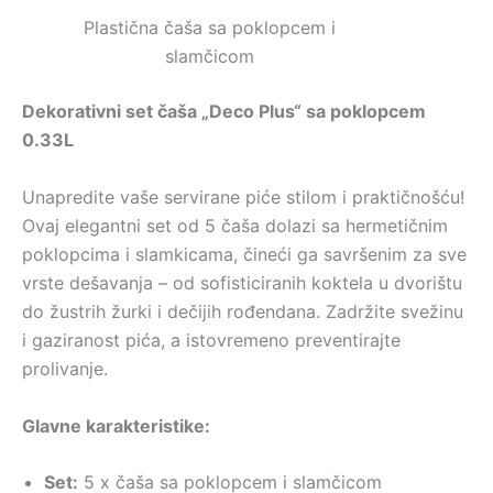
Plastična čaša sa poklopcem i
slamčicom
Dekorativni set čaša „Deco Plus“ sa poklopcem
0.33L
Unapredite vaše servirane piće stilom i praktičnošću!
Ovaj elegantni set od 5 čaša dolazi sa hermetičnim
poklopcima i slamkicama, čineći ga savršenim za sve
vrste dešavanja – od sofisticiranih koktela u dvorištu
do žustrih žurki i dečijih rođendana. Zadržite svežinu
i gaziranost pića, a istovremeno preventirajte
prolivanje.
Glavne karakteristike:
Set:
5 x čaša sa poklopcem i slamčicom