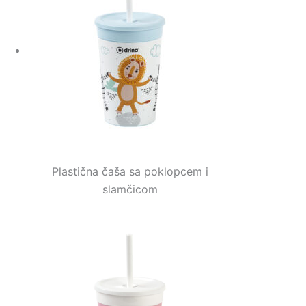
Plastična čaša sa poklopcem i
slamčicom