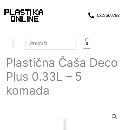
Pređi
na
022/560782
sadržaj
0
Plastična Čaša Deco
Plus 0.33L – 5
komada
Plastična
Čaša
Deco