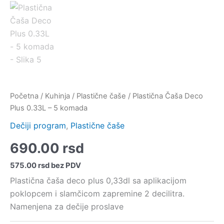
Početna
/
Kuhinja
/
Plastične čaše
/ Plastična Čaša Deco
Plus 0.33L – 5 komada
Dečiji program
,
Plastične čaše
690.00
rsd
575.00
rsd
bez PDV
Plastična čaša deco plus 0,33dl sa aplikacijom
poklopcem i slamčicom zapremine 2 decilitra.
Namenjena za dečije proslave