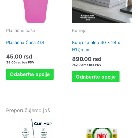
Opcije
Opcije
mogu
mogu
biti
biti
izabrane
izabran
Plastične čaše
Kuhinja
na
na
Plastična Čaša 4DL
Kutija za hleb 40 x 24 x
stranici
stranici
H17,5 cm
proizvoda.
proizvo
45.00
rsd
890.00
rsd
38.00
rsd
bez PDV
742.00
rsd
bez PDV
Odaberite opcije
Odaberite opcije
Preporučujemo još