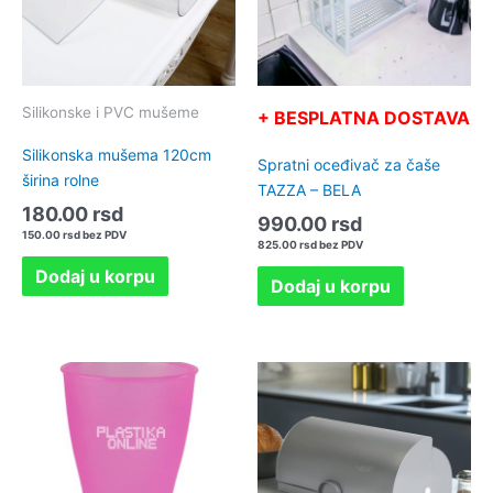
Silikonske i PVC mušeme
+ BESPLATNA DOSTAVA
Silikonska mušema 120cm
Spratni oceđivač za čaše
širina rolne
TAZZA – BELA
180.00
rsd
990.00
rsd
150.00
rsd
bez PDV
825.00
rsd
bez PDV
Dodaj u korpu
Dodaj u korpu
Ovaj
Ovaj
proizvod
proizvo
ima
ima
više
više
varijanti.
varijanti