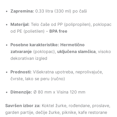
Zapremina:
0.33 litra (330 ml) po čaši
Materijal:
Telo čaše od PP (polipropilen), poklopac
od PE (polietilen) –
BPA free
Posebne karakteristike:
Hermetično
zatvaranje
(poklopac),
uključena slamčica
, visoko
dekorativan izgled
Prednosti:
Višekratna upotreba, neprolivajuće,
čvrste, lako se peru (ručno)
Dimenzije:
Ø 80 mm x Visina 120 mm
Savršen izbor za:
Koktel žurke, rođendane, proslave,
garden partije, dečije žurke, piknike, kafe restorane