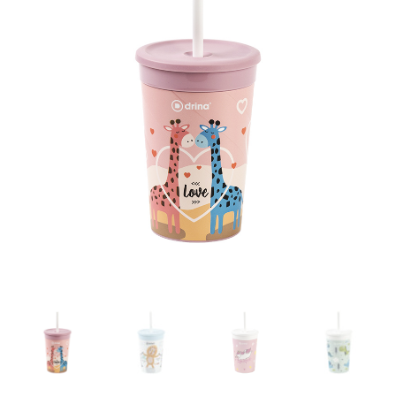
Plus
0.33L
-
5
komada
količina