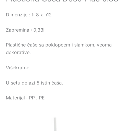
Dimenzije : fi 8 x h12
Zapremina : 0,33l
Plastične čaše sa poklopcem i slamkom, veoma
dekorative.
Višekratne.
U setu dolazi 5 istih čaša.
Materijal : PP , PE