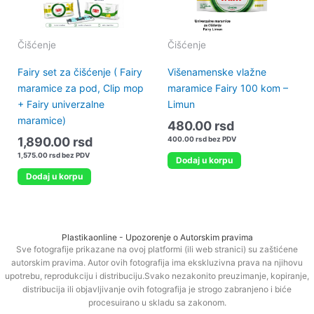
Čišćenje
Čišćenje
Fairy set za čišćenje ( Fairy
Višenamenske vlažne
maramice za pod, Clip mop
maramice Fairy 100 kom –
+ Fairy univerzalne
Limun
maramice)
480.00
rsd
1,890.00
rsd
400.00
rsd
bez PDV
1,575.00
rsd
bez PDV
Dodaj u korpu
Dodaj u korpu
Plastikaonline - Upozorenje o Autorskim pravima
Sve fotografije prikazane na ovoj platformi (ili web stranici) su zaštićene
autorskim pravima. Autor ovih fotografija ima ekskluzivna prava na njihovu
upotrebu, reprodukciju i distribuciju.Svako nezakonito preuzimanje, kopiranje,
distribucija ili objavljivanje ovih fotografija je strogo zabranjeno i biće
procesuirano u skladu sa zakonom.