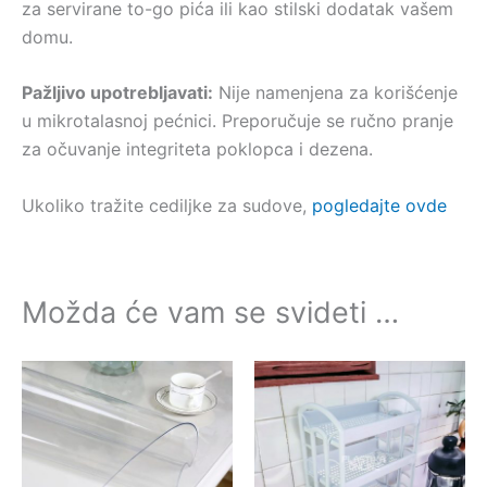
za servirane to-go pića ili kao stilski dodatak vašem
domu.
Pažljivo upotrebljavati:
Nije namenjena za korišćenje
u mikrotalasnoj pećnici. Preporučuje se ručno pranje
za očuvanje integriteta poklopca i dezena.
Ukoliko tražite cediljke za sudove,
pogledajte ovde
Možda će vam se svideti …