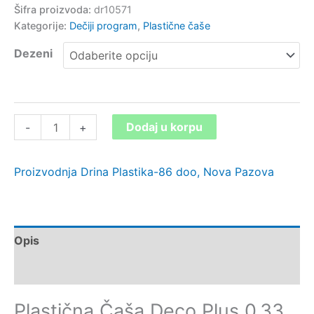
Šifra proizvoda:
dr10571
Kategorije:
Dečiji program
,
Plastične čaše
Dezeni
Dodaj u korpu
-
+
Proizvodnja Drina Plastika-86 doo, Nova Pazova
Opis
Dodatne informacije
Plastična Čaša Deco Plus 0.33