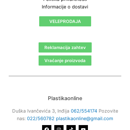
Informacije o dostavi
VELEPRODAJA
Reklamacija zahtev
Vraćanje proizvoda
Plastikaonline
Duška Ivančevića 3, Inđija
062/554174
Pozovite
nas:
022/560782
plastikaonline@gmail.com
F
I
T
Y