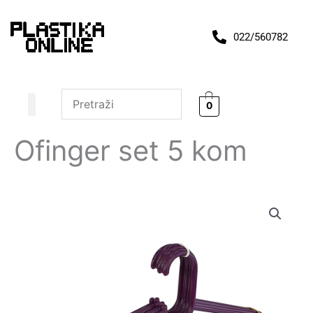
Pređi
na
022/560782
sadržaj
0
Ofinger set 5 kom
Ofinger
set
5
kom
količina