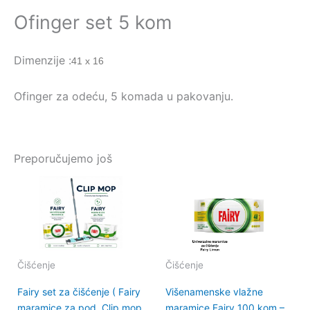
Ofinger set 5 kom
Dimenzije :
41 x 16
Ofinger za odeću, 5 komada u pakovanju.
Preporučujemo još
Čišćenje
Čišćenje
Fairy set za čišćenje ( Fairy
Višenamenske vlažne
maramice za pod, Clip mop
maramice Fairy 100 kom –