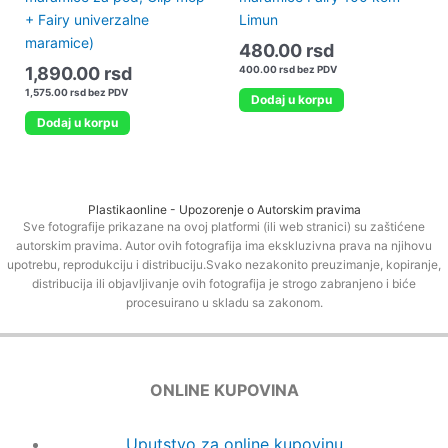
+ Fairy univerzalne
Limun
maramice)
480.00
rsd
1,890.00
rsd
400.00
rsd
bez PDV
1,575.00
rsd
bez PDV
Dodaj u korpu
Dodaj u korpu
Plastikaonline - Upozorenje o Autorskim pravima
Sve fotografije prikazane na ovoj platformi (ili web stranici) su zaštićene
autorskim pravima. Autor ovih fotografija ima ekskluzivna prava na njihovu
upotrebu, reprodukciju i distribuciju.Svako nezakonito preuzimanje, kopiranje,
distribucija ili objavljivanje ovih fotografija je strogo zabranjeno i biće
procesuirano u skladu sa zakonom.
ONLINE KUPOVINA
Uputstvo za online kupovinu