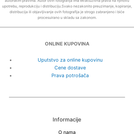
autorskim pravima. Autor ovih fotografija ima ekskluzivna prava na njihovu
upotrebu, reprodukciju i distribuciju.Svako nezakonito preuzimanje, kopiranje,
distribucija ili objavljivanje ovih fotografija je strogo zabranjeno i biće
procesuirano u skladu sa zakonom.
ONLINE KUPOVINA
Uputstvo za online kupovinu
Cene dostave
Prava potrošača
Informacije
O nama