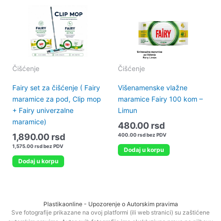
Čišćenje
Čišćenje
Fairy set za čišćenje ( Fairy
Višenamenske vlažne
maramice za pod, Clip mop
maramice Fairy 100 kom –
+ Fairy univerzalne
Limun
maramice)
480.00
rsd
1,890.00
rsd
400.00
rsd
bez PDV
1,575.00
rsd
bez PDV
Dodaj u korpu
Dodaj u korpu
Plastikaonline - Upozorenje o Autorskim pravima
Sve fotografije prikazane na ovoj platformi (ili web stranici) su zaštićene