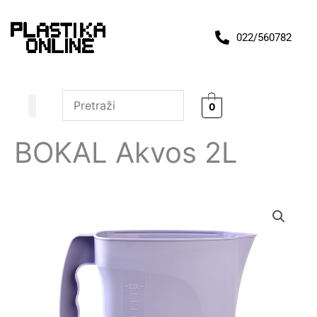
Pređi
na
022/560782
sadržaj
0
BOKAL Akvos 2L
BOKAL
Akvos
2L
količina