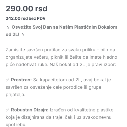
290.00
rsd
242.00
rsd
bez PDV
💧
Osvežite Svoj Dan sa Našim Plastičnim Bokalom
od 2L!
💧
Zamislite savršen pratilac za svaku priliku – bilo da
organizujete večeru, piknik ili želite da imate hladno
piće nadohvat ruke. Naš bokal od 2L je pravi izbor:
✅
Prostran:
Sa kapacitetom od 2L, ovaj bokal je
savršen za osveženje cele porodice ili grupe
prijatelja.
✅
Robustan Dizajn:
Izrađen od kvalitetne plastike
koja je dizajnirana da traje, čak i uz svakodnevnu
upotrebu.