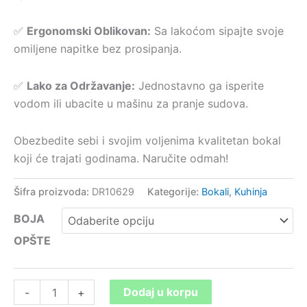
✅
Ergonomski Oblikovan:
Sa lakoćom sipajte svoje
omiljene napitke bez prosipanja.
✅
Lako za Održavanje:
Jednostavno ga isperite
vodom ili ubacite u mašinu za pranje sudova.
Obezbedite sebi i svojim voljenima kvalitetan bokal
koji će trajati godinama. Naručite odmah!
Šifra proizvoda:
DR10629
Kategorije:
Bokali
,
Kuhinja
BOJA
OPŠTE
Dodaj u korpu
-
+